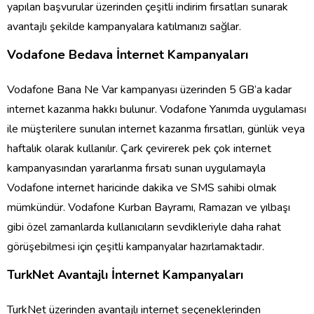
yap
ı
lan ba
ş
vurular
ü
zerinden
ç
e
ş
itli indirim f
ı
rsatlar
ı
sunarak
avantajl
ı ş
ekilde kampanyalara kat
ı
lman
ı
z
ı
sa
ğ
lar.
Vodafone Bedava
İ
nternet Kampanyalar
ı
Vodafone Bana Ne Var kampanyas
ı ü
zerinden 5 GB
’
a kadar
internet kazanma hakk
ı
bulunur. Vodafone Yan
ı
mda uygulamas
ı
ile m
üş
terilere sunulan internet kazanma f
ı
rsatlar
ı
, g
ü
nl
ü
k veya
haftal
ı
k olarak kullan
ı
l
ı
r.
Ç
ark
ç
evirerek pek
ç
ok internet
kampanyas
ı
ndan yararlanma f
ı
rsat
ı
sunan uygulamayla
Vodafone internet
haricinde dakika ve SMS sahibi olmak
m
ü
mk
ü
nd
ü
r. Vodafone Kurban Bayram
ı
, Ramazan ve y
ı
lba
şı
gibi
ö
zel zamanlarda kullan
ı
c
ı
lar
ı
n sevdikleriyle daha rahat
g
ö
r
üş
ebilmesi i
ç
in
ç
e
ş
itli kampanyalar haz
ı
rlamaktad
ı
r.
TurkNet Avantajl
ı İ
nternet Kampanyalar
ı
TurkNet
ü
zerinden avantajl
ı
internet se
ç
eneklerinden