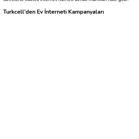
Turkcell
’
den Ev
İ
nterneti Kampanyalar
ı