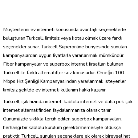
M
üş
terilerini ev interneti konusunda avantajl
ı
se
ç
eneklerle
bulu
ş
turan Turkcell, limitsiz veya kotal
ı
olmak
ü
zere farkl
ı
se
ç
enekler sunar. Turkcell
Superonline
b
ü
nyesinde sunulan
kampanyalardan uygun fiyatlarla yararlanmak m
ü
mk
ü
nd
ü
r.
Fiber kampanyalar ve superbox internet f
ı
rsatlar
ı
bulunan
Turkcell ile farkl
ı
alternatifler s
ö
z konusudur.
Ö
rne
ğ
in 100
Mbps H
ı
z
Ş
enli
ğ
i Kampanyas
ı’
ndan yararlanmak isteyenler
limitsiz
ş
ekilde ev interneti kullan
ı
m hakk
ı
kazan
ı
r.
Turkcell,
ışı
k h
ı
z
ı
nda internet, kablolu internet ve daha pek
ç
ok
internet alternatifinden faydalanman
ı
za olanak tan
ı
r.
G
ü
n
ü
m
ü
zde s
ı
kl
ı
kla tercih edilen superbox kampanyalar
ı
,
herhangi bir kablolu kurulum gerektirmemesiyle olduk
ç
a
pratiktir. Turkcell, sunulan se
ç
eneklere ek olarak bireysel hat