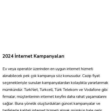
2024
İ
nternet Kampanyalar
ı
Ev veya operat
ö
r
ü
zerinden
en uygun internet
hizmeti
al
ı
nabilecek pek
ç
ok kampanya s
ö
z konusudur. Cazip fiyat
se
ç
enekleriyle sunulan kampanyalardan kolayl
ı
kla yararlanmak
m
ü
mk
ü
nd
ü
r. TurkNet, Turkcell, T
ü
rk Telekom ve Vodafone gibi
firmalar, m
üş
terilerinin internet keyfini daha rahat ya
ş
amalar
ı
n
ı
sa
ğ
lar. Buna y
ö
nelik olu
ş
turduklar
ı
g
ü
ncel kampanyalar ve
tarifelerle kaliteli internet hizmeti almak m
ü
mk
ü
n hale gelir.