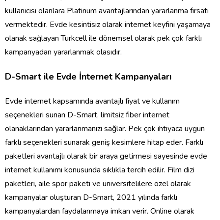
kullan
ı
c
ı
s
ı
olanlara Platinum avantajlar
ı
ndan yararlanma f
ı
rsat
ı
vermektedir. Evde kesintisiz olarak internet keyfini ya
ş
amaya
olanak sa
ğ
layan Turkcell ile d
ö
nemsel olarak pek
ç
ok farkl
ı
kampanyadan yararlanmak olas
ı
d
ı
r.
D-Smart ile Evde
İ
nternet Kampanyalar
ı
Evde internet kapsam
ı
nda avantajl
ı
fiyat ve kullan
ı
m
se
ç
enekleri sunan D-Smart, limitsiz fiber internet
olanaklar
ı
ndan yararlanman
ı
z
ı
sa
ğ
lar. Pek
ç
ok ihtiyaca uygun
farkl
ı
se
ç
enekleri sunarak geni
ş
kesimlere hitap eder. Farkl
ı
paketleri avantajl
ı
olarak bir araya getirmesi sayesinde evde
internet kullan
ı
m
ı
konusunda s
ı
kl
ı
kla tercih edilir. Film dizi
paketleri, aile spor paketi ve
ü
niversitelilere
ö
zel olarak
kampanyalar olu
ş
turan D-Smart, 2021 y
ı
l
ı
nda farkl
ı
kampanyalardan faydalanmaya imkan verir. Online olarak