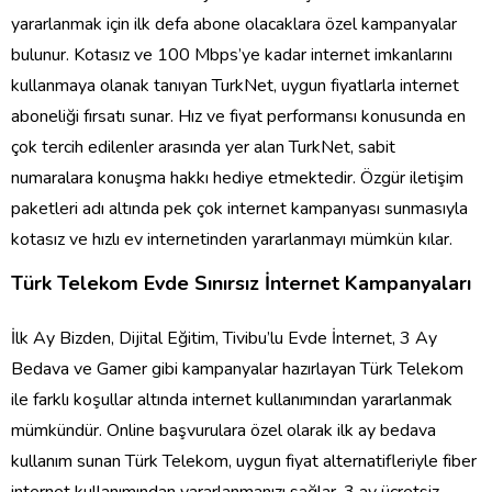
yararlanmak i
ç
in ilk defa abone olacaklara
ö
zel kampanyalar
bulunur. Kotas
ı
z ve 100 Mbps
’
ye kadar internet imkanlar
ı
n
ı
kullanmaya olanak tan
ı
yan TurkNet, uygun fiyatlarla internet
aboneli
ğ
i f
ı
rsat
ı
sunar. H
ı
z ve fiyat performans
ı
konusunda en
ç
ok tercih edilenler aras
ı
nda yer alan TurkNet, sabit
numaralara konu
ş
ma hakk
ı
hediye etmektedir.
Ö
zg
ü
r ileti
ş
im
paketleri ad
ı
alt
ı
nda pek
ç
ok internet kampanyas
ı
sunmas
ı
yla
kotas
ı
z ve h
ı
zl
ı
ev internetinden yararlanmay
ı
m
ü
mk
ü
n k
ı
lar.
T
ü
rk Telekom Evde S
ı
n
ı
rs
ı
z
İ
nternet Kampanyalar
ı
İ
lk Ay Bizden, Dijital E
ğ
itim, Tivibu
’
lu Evde
İ
nternet, 3 Ay
Bedava ve Gamer gibi kampanyalar haz
ı
rlayan T
ü
rk Telekom
ile farkl
ı
ko
ş
ullar alt
ı
nda internet kullan
ı
m
ı
ndan yararlanmak
m
ü
mk
ü
nd
ü
r. Online ba
ş
vurulara
ö
zel olarak ilk ay bedava
kullan
ı
m sunan T
ü
rk Telekom, uygun fiyat alternatifleriyle fiber