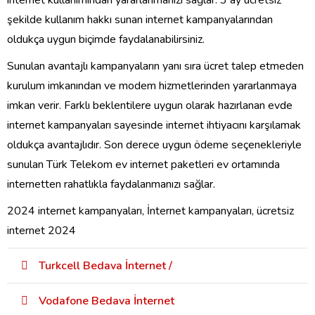
internet kullan
ı
m
ı
ndan yararlanman
ı
z
ı
sa
ğ
lar. 3 ay
ü
cretsiz
ş
ekilde kullan
ı
m hakk
ı
sunan internet kampanyalar
ı
ndan
olduk
ç
a uygun bi
ç
imde faydalanabilirsiniz.
Sunulan avantajl
ı
kampanyalar
ı
n yan
ı
s
ı
ra
ü
cret talep etmeden
kurulum imkan
ı
ndan ve modem hizmetlerinden yararlanmaya
imkan verir. Farkl
ı
beklentilere uygun olarak haz
ı
rlanan evde
internet kampanyalar
ı
sayesinde internet ihtiyac
ı
n
ı
kar
şı
lamak
olduk
ç
a avantajl
ı
d
ı
r. Son derece uygun
ö
deme se
ç
enekleriyle
sunulan
T
ü
rk Telekom ev internet paketleri
ev ortam
ı
nda
internetten rahatl
ı
kla faydalanman
ı
z
ı
sa
ğ
lar.
2024 internet kampanyaları, İnternet kampanyaları, ücretsiz
internet 2024
Turkcell Bedava İnternet /
Vodafone Bedava İnternet