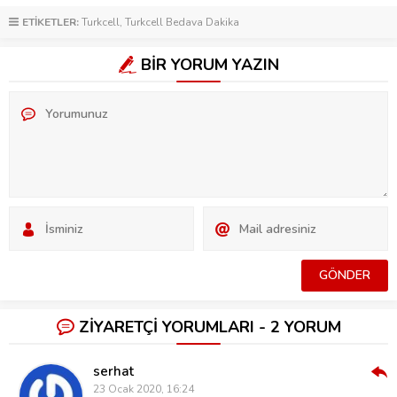
ETİKETLER:
Turkcell
,
Turkcell Bedava Dakika
BİR YORUM YAZIN
ZİYARETÇİ YORUMLARI - 2 YORUM
serhat
Cev
23 Ocak 2020, 16:24