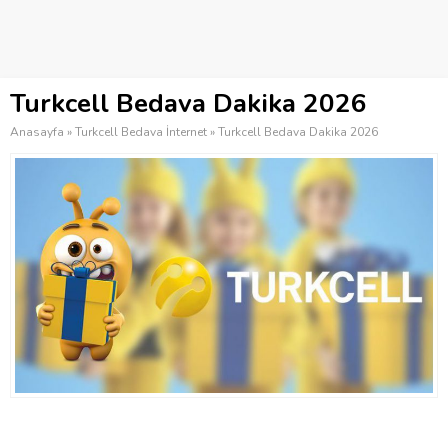
Turkcell Bedava Dakika 2026
Anasayfa
»
Turkcell Bedava İnternet
»
Turkcell Bedava Dakika 2026