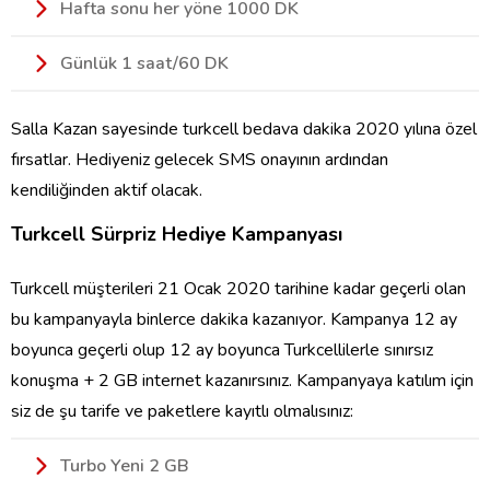
Hafta sonu her yöne 1000 DK
Günlük 1 saat/60 DK
Salla Kazan sayesinde
turkcell bedava dakika 2020
yılına özel
fırsatlar. Hediyeniz gelecek SMS onayının ardından
kendiliğinden aktif olacak.
Turkcell Sürpriz Hediye Kampanyası
Turkcell müşterileri 21 Ocak 2020 tarihine kadar geçerli olan
bu kampanyayla binlerce dakika kazanıyor. Kampanya 12 ay
boyunca geçerli olup 12 ay boyunca Turkcellilerle sınırsız
konuşma + 2 GB internet kazanırsınız. Kampanyaya katılım için
siz de şu tarife ve paketlere kayıtlı olmalısınız:
Turbo Yeni 2 GB