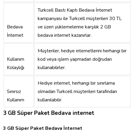
Turkcell Bastı Kaptı Bedava İnternet
kampanyası ile Turkcell müşterileri 30 TL
Bedava
ve üzeri yüklemelerine karşılık 2 GB
İnternet
bedava internet kazanırlar.
Müşteriler, hediye internetlerini herhangi bir
Kullanım
kod veya işlem yapmadan doğrudan
Kolaylığı
kullanabilirler.
Hediye internet, herhangi bir sınırlama
Sınırsız
olmadan Turkcell müşterileri tarafından
Kullanım
kullanılabilir.
3 GB Süper Paket Bedava internet
3 GB Süper Paket Bedava İnternet