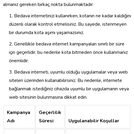
almanız gereken birkaç nokta bulunmaktadır:
Bedava internetinizi kullanırken, kotanın ne kadar kaldığını
düzenli olarak kontrol etmelisiniz. Bu sayede, istenmeyen
bir durumda kota aşımı yaşamazsınız.
Genellikle bedava internet kampanyaları sınırlı bir süre
için geçerlidir, bu nedenle kota bitmeden önce kullanmanız
önemlidir.
Bedava interneti, uyumlu olduğu uygulamalar veya web
siteleri üzerinden kullanabilirsiniz. Bu nedenle, internete
bağlanmak istediğiniz cihazda uyumlu bir uygulamanın veya
web sitesinin bulunmasına dikkat edin.
Kampanya
Geçerlilik
Adı
Süresi
Uygulanabilir Koşullar