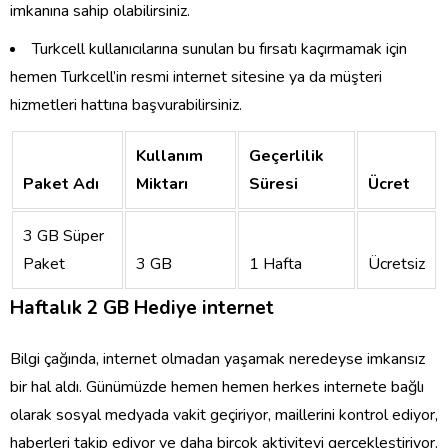
imkanına sahip olabilirsiniz.
Turkcell kullanıcılarına sunulan bu fırsatı kaçırmamak için
hemen Turkcell’in resmi internet sitesine ya da müşteri
hizmetleri hattına başvurabilirsiniz.
Kullanım
Geçerlilik
Paket Adı
Miktarı
Süresi
Ücret
3 GB Süper
Paket
3 GB
1 Hafta
Ücretsiz
Haftalık 2 GB Hediye internet
Bilgi çağında, internet olmadan yaşamak neredeyse imkansız
bir hal aldı. Günümüzde hemen hemen herkes internete bağlı
olarak sosyal medyada vakit geçiriyor, maillerini kontrol ediyor,
haberleri takip ediyor ve daha birçok aktiviteyi gerçekleştiriyor.