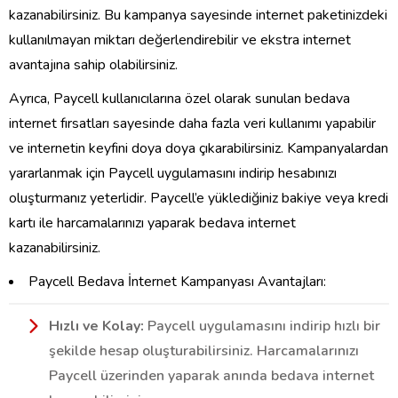
kazanabilirsiniz. Bu kampanya sayesinde internet paketinizdeki
kullanılmayan miktarı değerlendirebilir ve ekstra internet
avantajına sahip olabilirsiniz.
Ayrıca, Paycell kullanıcılarına özel olarak sunulan bedava
internet fırsatları sayesinde daha fazla veri kullanımı yapabilir
ve internetin keyfini doya doya çıkarabilirsiniz. Kampanyalardan
yararlanmak için Paycell uygulamasını indirip hesabınızı
oluşturmanız yeterlidir. Paycell’e yüklediğiniz bakiye veya kredi
kartı ile harcamalarınızı yaparak bedava internet
kazanabilirsiniz.
Paycell Bedava İnternet Kampanyası Avantajları:
Hızlı ve Kolay:
Paycell uygulamasını indirip hızlı bir
şekilde hesap oluşturabilirsiniz. Harcamalarınızı
Paycell üzerinden yaparak anında bedava internet