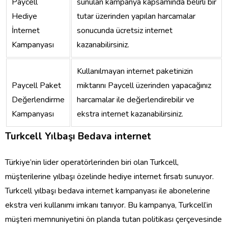
Paycell
sunulan kampanya kapsamında belirli bir
Hediye
tutar üzerinden yapılan harcamalar
İnternet
sonucunda ücretsiz internet
Kampanyası
kazanabilirsiniz.
Kullanılmayan internet paketinizin
Paycell Paket
miktarını Paycell üzerinden yapacağınız
Değerlendirme
harcamalar ile değerlendirebilir ve
Kampanyası
ekstra internet kazanabilirsiniz.
Turkcell Yılbaşı Bedava internet
Türkiye’nin lider operatörlerinden biri olan Turkcell,
müşterilerine yılbaşı özelinde hediye internet fırsatı sunuyor.
Turkcell yılbaşı bedava internet kampanyası ile abonelerine
ekstra veri kullanımı imkanı tanıyor. Bu kampanya, Turkcell’in
müşteri memnuniyetini ön planda tutan politikası çerçevesinde