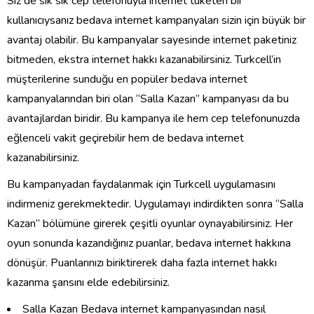
Siz de sık sık cep telefonuyla internet tüketen bir
kullanıcıysanız bedava internet kampanyaları sizin için büyük bir
avantaj olabilir. Bu kampanyalar sayesinde internet paketiniz
bitmeden, ekstra internet hakkı kazanabilirsiniz. Turkcell’in
müşterilerine sunduğu en popüler bedava internet
kampanyalarından biri olan “Salla Kazan” kampanyası da bu
avantajlardan biridir. Bu kampanya ile hem cep telefonunuzda
eğlenceli vakit geçirebilir hem de bedava internet
kazanabilirsiniz.
Bu kampanyadan faydalanmak için Turkcell uygulamasını
indirmeniz gerekmektedir. Uygulamayı indirdikten sonra “Salla
Kazan” bölümüne girerek çeşitli oyunlar oynayabilirsiniz. Her
oyun sonunda kazandığınız puanlar, bedava internet hakkına
dönüşür. Puanlarınızı biriktirerek daha fazla internet hakkı
kazanma şansını elde edebilirsiniz.
Salla Kazan Bedava internet kampanyasından nasıl