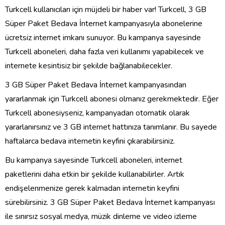
Turkcell kullanıcıları için müjdeli bir haber var! Turkcell, 3 GB
Süper Paket Bedava İnternet kampanyasıyla abonelerine
ücretsiz internet imkanı sunuyor. Bu kampanya sayesinde
Turkcell aboneleri, daha fazla veri kullanımı yapabilecek ve
internete kesintisiz bir şekilde bağlanabilecekler.
3 GB Süper Paket Bedava İnternet kampanyasından
yararlanmak için Turkcell abonesi olmanız gerekmektedir. Eğer
Turkcell abonesiyseniz, kampanyadan otomatik olarak
yararlanırsınız ve 3 GB internet hattınıza tanımlanır. Bu sayede
haftalarca bedava internetin keyfini çıkarabilirsiniz.
Bu kampanya sayesinde Turkcell aboneleri, internet
paketlerini daha etkin bir şekilde kullanabilirler. Artık
endişelenmenize gerek kalmadan internetin keyfini
sürebilirsiniz. 3 GB Süper Paket Bedava İnternet kampanyası
ile sınırsız sosyal medya, müzik dinleme ve video izleme