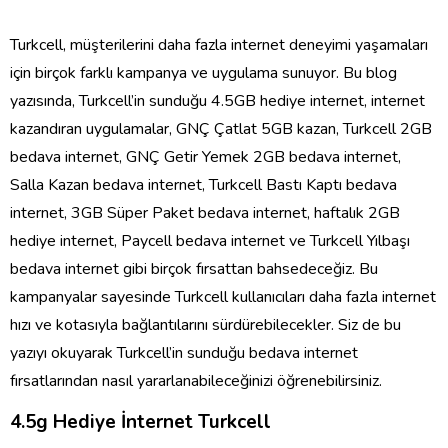
Turkcell, müşterilerini daha fazla internet deneyimi yaşamaları
için birçok farklı kampanya ve uygulama sunuyor. Bu blog
yazısında, Turkcell’in sunduğu 4.5GB hediye internet, internet
kazandıran uygulamalar, GNÇ Çatlat 5GB kazan, Turkcell 2GB
bedava internet, GNÇ Getir Yemek 2GB bedava internet,
Salla Kazan bedava internet, Turkcell Bastı Kaptı bedava
internet, 3GB Süper Paket bedava internet, haftalık 2GB
hediye internet, Paycell bedava internet ve Turkcell Yılbaşı
bedava internet gibi birçok fırsattan bahsedeceğiz. Bu
kampanyalar sayesinde Turkcell kullanıcıları daha fazla internet
hızı ve kotasıyla bağlantılarını sürdürebilecekler. Siz de bu
yazıyı okuyarak Turkcell’in sunduğu bedava internet
fırsatlarından nasıl yararlanabileceğinizi öğrenebilirsiniz.
4.5g Hediye İnternet Turkcell