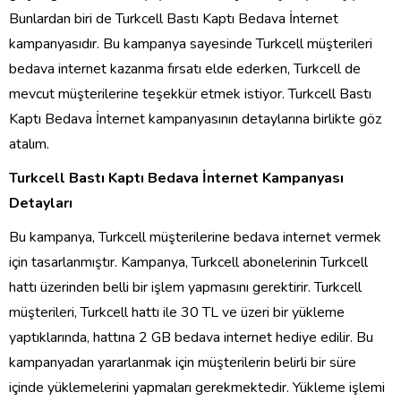
Bunlardan biri de Turkcell Bastı Kaptı Bedava İnternet
kampanyasıdır. Bu kampanya sayesinde Turkcell müşterileri
bedava internet kazanma fırsatı elde ederken, Turkcell de
mevcut müşterilerine teşekkür etmek istiyor. Turkcell Bastı
Kaptı Bedava İnternet kampanyasının detaylarına birlikte göz
atalım.
Turkcell Bastı Kaptı Bedava İnternet Kampanyası
Detayları
Bu kampanya, Turkcell müşterilerine bedava internet vermek
için tasarlanmıştır. Kampanya, Turkcell abonelerinin Turkcell
hattı üzerinden belli bir işlem yapmasını gerektirir. Turkcell
müşterileri, Turkcell hattı ile 30 TL ve üzeri bir yükleme
yaptıklarında, hattına 2 GB bedava internet hediye edilir. Bu
kampanyadan yararlanmak için müşterilerin belirli bir süre
içinde yüklemelerini yapmaları gerekmektedir. Yükleme işlemi