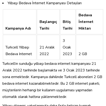
Yılbaşı Bedava İnternet Kampanyası Detayları
Bedava
Başlangıç
Bitiş
İnternet
Kampanya Adı
Tarihi
Tarihi
Miktarı
3
Turkcell Yılbaşı
21 Aralık
Ocak
Bedava Internet
2022
2023
2 GB
Turkcell’in sunduğu yılbaşı bedava internet kampanyası 21
Aralık 2022 tarihinde başlamakta ve 3 Ocak 2023 tarihinde
sona ermektedir. Kampanya dahilinde Turkcell aboneleri 2 GB
bedava internet kazanabilmektedir. Bu 2 GB internet paketi,
müşterilerin herhangi bir kullanım uygulaması yapmadan
otomatik olarak hattına yüklenmektedir.
Yılbaşı dönemi, yakınlarımızla daha fazla iletişim kurmak