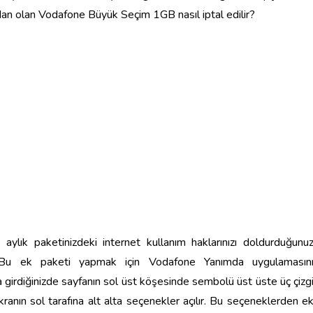
n olan Vodafone Büyük Seçim 1GB nasıl iptal edilir?
ylık paketinizdeki internet kullanım haklarınızı doldurduğunu
r. Bu ek paketi yapmak için Vodafone Yanımda uygulamasın
 girdiğinizde sayfanın sol üst köşesinde sembolü üst üste üç çizg
kranın sol tarafına alt alta seçenekler açılır. Bu seçeneklerden e