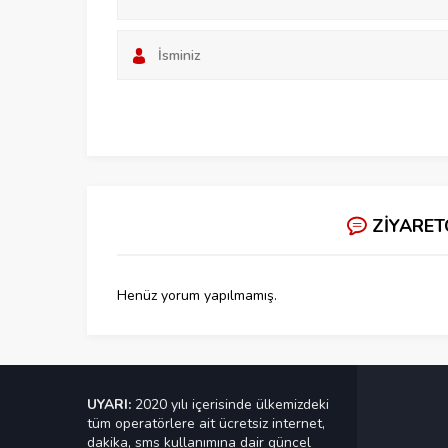
ZİYARET
Henüz yorum yapılmamış.
UYARI:
2020 yılı içerisinde ülkemizdeki
tüm operatörlere ait ücretsiz internet,
dakika, sms kullanımına dair güncel