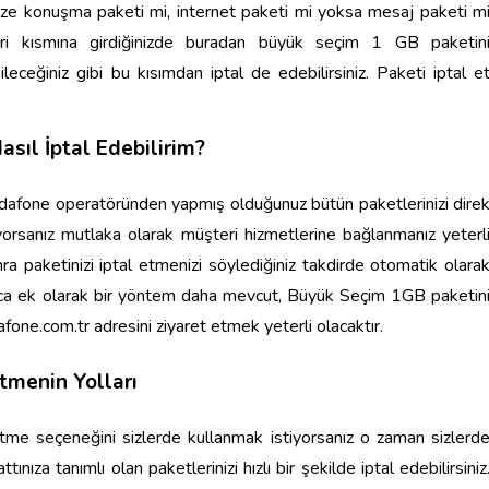
size konuşma paketi mi, internet paketi mi yoksa mesaj paketi m
tleri kısmına girdiğinizde buradan büyük seçim 1 GB paketin
ileceğiniz gibi bu kısımdan iptal de edebilirsiniz. Paketi iptal e
asıl İptal Edebilirim?
odafone operatöründen yapmış olduğunuz bütün paketlerinizi dire
yorsanız mutlaka olarak müşteri hizmetlerine bağlanmanız yeterl
ra paketinizi iptal etmenizi söylediğiniz takdirde otomatik olara
. Ayrıca ek olarak bir yöntem daha mevcut, Büyük Seçim 1GB paketin
afone.com.tr adresini ziyaret etmek yeterli olacaktır.
tmenin Yolları
 etme seçeneğini sizlerde kullanmak istiyorsanız o zaman sizlerd
ıza tanımlı olan paketlerinizi hızlı bir şekilde iptal edebilirsiniz