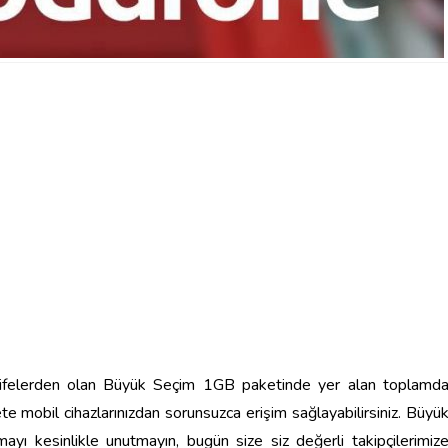
ifelerden olan Büyük Seçim 1GB paketinde yer alan toplamd
ete mobil cihazlarınızdan sorunsuzca erişim sağlayabilirsiniz. Büyü
ı kesinlikle unutmayın, bugün size siz değerli takipçilerimiz