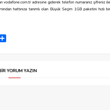
n vodafone.com.tr adresine giderek telefon numaranız şifreniz il
mından hattınıza tanımlı olan Büyük Seçim 1GB paketini hızlı bi
nger
pe
Telegram
Share
BİR YORUM YAZIN