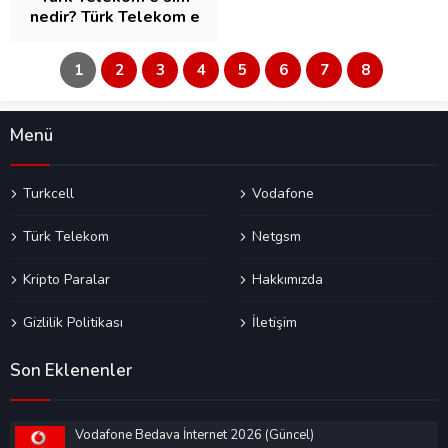
nedir? Türk Telekom e
sim nasıl alınır?
[DETAYLI ANLATIM]
1
2
3
4
5
6
7
8
Menü
Turkcell
Vodafone
Türk Telekom
Netgsm
Kripto Paralar
Hakkımızda
Gizlilik Politikası
İletişim
Son Eklenenler
Vodafone Bedava İnternet 2026 (Güncel)