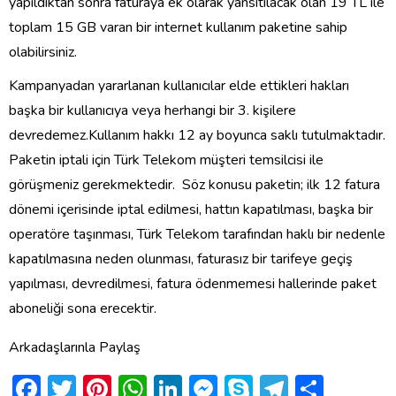
yapıldıktan sonra faturaya ek olarak yansıtılacak olan 19 TL ile
toplam 15 GB varan bir internet kullanım paketine sahip
olabilirsiniz.
Kampanyadan yararlanan kullanıcılar elde ettikleri hakları
başka bir kullanıcıya veya herhangi bir 3. kişilere
devredemez.Kullanım hakkı 12 ay boyunca saklı tutulmaktadır.
Paketin iptali için Türk Telekom müşteri temsilcisi ile
görüşmeniz gerekmektedir. Söz konusu paketin; ilk 12 fatura
dönemi içerisinde iptal edilmesi, hattın kapatılması, başka bir
operatöre taşınması, Türk Telekom tarafından haklı bir nedenle
kapatılmasına neden olunması, faturasız bir tarifeye geçiş
yapılması, devredilmesi, fatura ödenmemesi hallerinde paket
aboneliği sona erecektir.
Arkadaşlarınla Paylaş
Facebook
Twitter
Pinterest
WhatsApp
LinkedIn
Messenger
Skype
Telegra
Shar