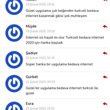
Cev
19 Şubat 2020, 10:41
Ver
Güzel uygulama çok beğendim turkcell bedava
internet kazanmak gibisi yok muhteşem
Müjde
Cev
19 Şubat 2020, 20:16
Ver
İnternet siz hayat mı olur Turkcell bedava internet
2020 için harika başladı
Şadiye
Cev
20 Şubat 2020, 01:35
Ver
Süper harika bir uygulama bedava internet
Gurbet
Cev
21 Şubat 2020, 00:38
Ver
Güzel bir uygulama bedava internet turkcel ile
güzel
Esra
Cev
21 Şubat 2020, 15:51