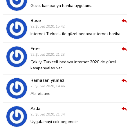
Ver
Güzel kampanya harika uygulama
Buse
Cev
22 Şubat 2020, 15:42
Ver
Internet Turkcell ile güzel bedava internet harika
Enes
Cev
22 Şubat 2020, 21:23
Ver
Çok iyi Turkcell bedava internet 2020 de güzel
kampanyaları var
Ramazan yılmaz
Cev
23 Şubat 2020, 14:46
Ver
Abi efsane
Arda
Cev
23 Şubat 2020, 21:34
Ver
Uygulamayi cok begendim