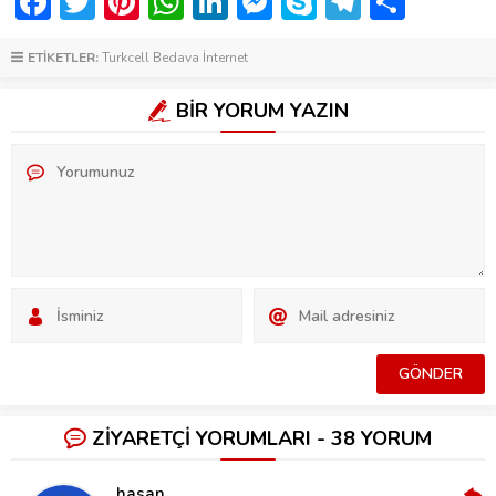
Facebook
Twitter
Pinterest
WhatsApp
LinkedIn
Messenger
Skype
Telegra
Shar
ETİKETLER:
Turkcell Bedava İnternet
BİR YORUM YAZIN
ZİYARETÇİ YORUMLARI - 38 YORUM
hasan