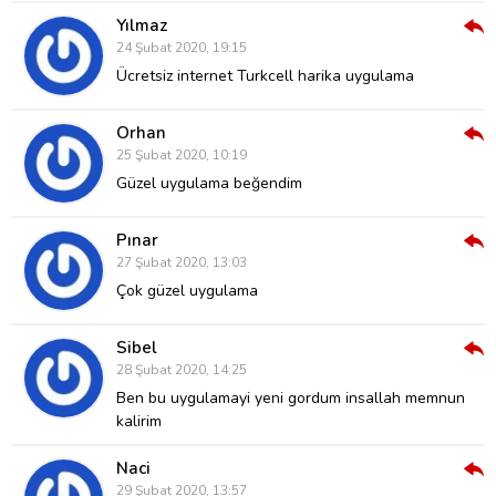
Yılmaz
Cev
24 Şubat 2020, 19:15
Ver
Ücretsiz internet Turkcell harika uygulama
Orhan
Cev
25 Şubat 2020, 10:19
Ver
Güzel uygulama beğendim
Pınar
Cev
27 Şubat 2020, 13:03
Ver
Çok güzel uygulama
Sibel
Cev
28 Şubat 2020, 14:25
Ver
Ben bu uygulamayi yeni gordum insallah memnun
kalirim
Naci
Cev
29 Şubat 2020, 13:57