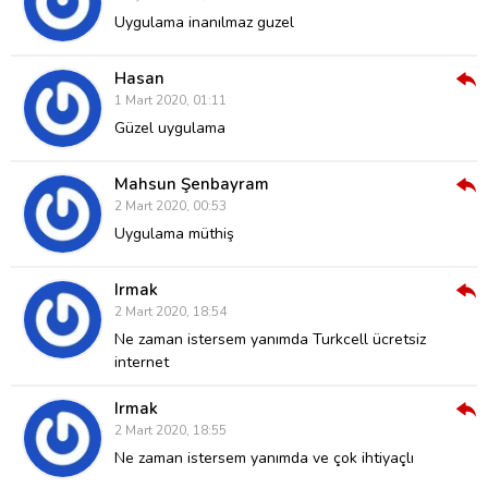
Ver
Uygulama inanılmaz guzel
Hasan
Cev
1 Mart 2020, 01:11
Ver
Güzel uygulama
Mahsun Şenbayram
Cev
2 Mart 2020, 00:53
Ver
Uygulama müthiş
Irmak
Cev
2 Mart 2020, 18:54
Ver
Ne zaman istersem yanımda Turkcell ücretsiz
internet
Irmak
Cev
2 Mart 2020, 18:55
Ver
Ne zaman istersem yanımda ve çok ihtiyaçlı