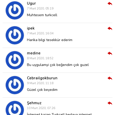
Ugur
Cev
7 Mart 2020, 05:19
Ver
Muhtesem turkcell
ipek
Cev
7 Mart 2020, 16:04
Ver
Harika bilgi tesekkür ederim
medine
Cev
8 Mart 2020, 18:52
Ver
Bu uygulamyi çok beğendim çok guzel
Cebrailgokburun
Cev
9 Mart 2020, 11:18
Ver
Güzel çok beyedim
Şehmuz
Cev
10 Mart 2020, 07:26
Ver
İnternet kazan Turkcell bedava internet