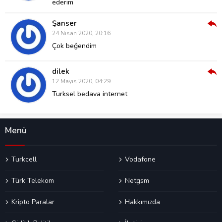
ederim
Şanser
Cev
24 Nisan 2020, 20:16
Ver
Çok beğendim
dilek
Cev
12 Mayıs 2020, 04:29
Ver
Turksel bedava internet
Menü
Turkcell
Vodafone
Türk Telekom
Netgsm
Kripto Paralar
Hakkımızda