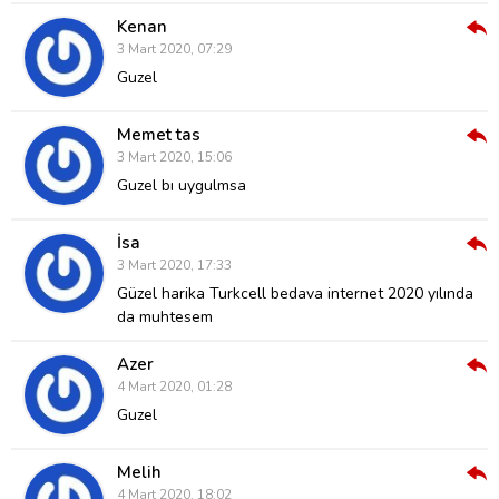
Kenan
Cev
3 Mart 2020, 07:29
Ver
Guzel
Memet tas
Cev
3 Mart 2020, 15:06
Ver
Guzel bı uygulmsa
İsa
Cev
3 Mart 2020, 17:33
Ver
Güzel harika Turkcell bedava internet 2020 yılında
da muhtesem
Azer
Cev
4 Mart 2020, 01:28
Ver
Guzel
Melih
Cev
4 Mart 2020, 18:02