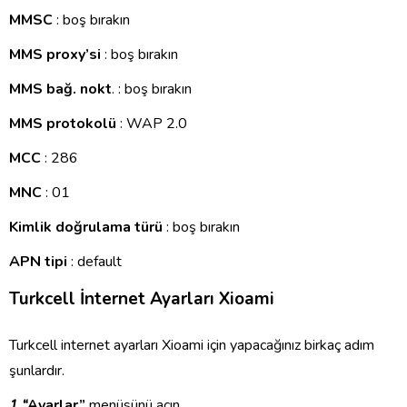
MMSC
: boş bırakın
MMS proxy’si
: boş bırakın
MMS bağ. nokt
. : boş bırakın
MMS protokolü
: WAP 2.0
MCC
: 286
MNC
: 01
Kimlik doğrulama türü
: boş bırakın
APN tipi
: default
Turkcell İnternet Ayarları Xioami
Turkcell internet ayarları Xioami için yapacağınız birkaç adım
şunlardır.
1 “
Ayarlar”
menüsünü açın.