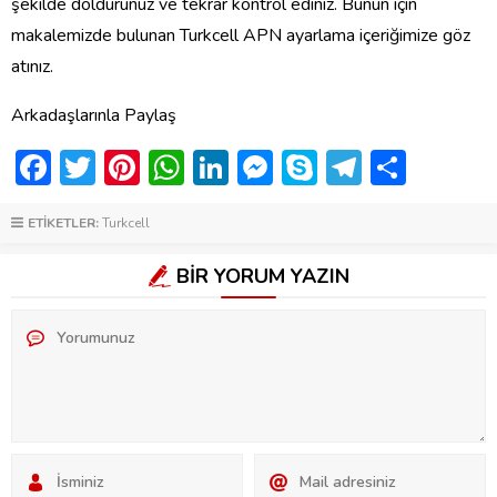
şekilde doldurunuz ve tekrar kontrol ediniz. Bunun için
makalemizde bulunan Turkcell APN ayarlama içeriğimize göz
atınız.
Arkadaşlarınla Paylaş
Facebook
Twitter
Pinterest
WhatsApp
LinkedIn
Messenger
Skype
Telegra
Shar
ETİKETLER:
Turkcell
BİR YORUM YAZIN