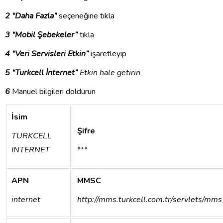
2 “Daha Fazla”
seçeneğine tıkla
3 “Mobil Şebekeler”
tıkla
4 “Veri Servisleri Etkin”
işaretleyip
5 “Turkcell İnternet”
Etkin hale getirin
6
Manuel bilgileri doldurun
İsim
Şifre
TURKCELL
INTERNET
***
APN
MMSC
internet
http://mms.turkcell.com.tr/servlets/mms