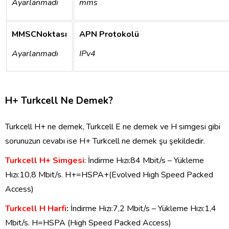
Ayarlanmadı
mms
MMSC
Noktası
APN
Protokolü
Ayarlanmadı
IPv4
H+ Turkcell Ne Demek?
Turkcell H+ ne demek, Turkcell E ne demek ve H simgesi gibi
sorunuzun cevabı ise H+ Turkcell ne demek şu şekildedir.
Turkcell H+ Simgesi
: İndirme Hızı:84 Mbit/s – Yükleme
Hızı:10,8 Mbit/s. H+=HSPA+(Evolved High Speed Packed
Access)
Turkcell H Harfi
:
İndirme Hızı:7,2 Mbit/s – Yükleme Hızı:1,4
Mbit/s. H=HSPA (High Speed Packed Access)