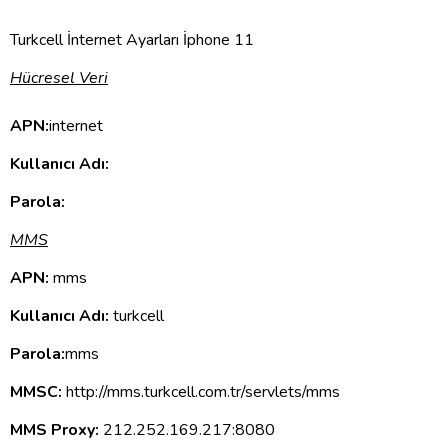
Turkcell İnternet Ayarları İphone 11
Hücresel Veri
APN:
internet
Kullanıcı Adı:
Parola:
MMS
APN:
mms
Kullanıcı Adı:
turkcell
Parola:
mms
MMSC:
http://mms.turkcell.com.tr/servlets/mms
MMS Proxy:
212.252.169.217:8080