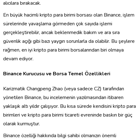
alıcılara bırakacak.
En büyük hacimli kripto para birimi borsası olan Binance, işlem
sürelerinde yavaşlama görmeden çok sayıda işlemi
gerçekleştirebilir, ancak beklenmedik bakım ve ara sıra
güvenlik açığı gibi bazı yaygın sorunlarla da olabilir. Bu şeylere
rağmen, en iyi kripto para birimi borsalarından biri olmaya
devam ediyor.
Binance Kurucusu ve Borsa Temel Özellikleri
Karizmatik Changpeng Zhao (veya sadece CZ) tarafından
yönetilen Binance, bu incelemenin yazılmasından itibaren
yaklaşık altı yıldır çalışıyor. Bu kısa sürede kendisini kripto para
birimleri ve kripto para birimi ticareti evreninde baskın bir güç
olarak kurmuştur.
Binance özelliği hakkında bilgi sahibi olmanızın önemli