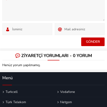
ZİYARETÇİ YORUMLARI - 0 YORUM
Henüz yorum yapılmamış.
Menü
Turkcell
Vodafone
Türk Telekom
Netgsm