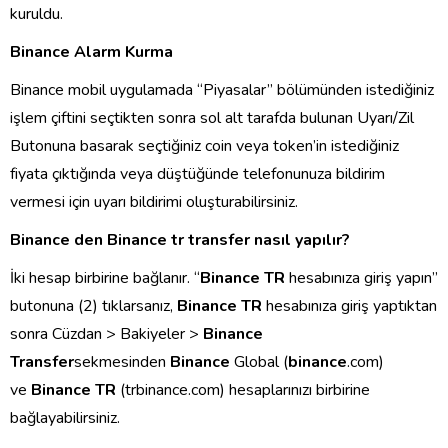
kuruldu.
Binance Alarm Kurma
Binance mobil uygulamada “Piyasalar” bölümünden istediğiniz
işlem çiftini seçtikten sonra sol alt tarafda bulunan Uyarı/Zil
Butonuna basarak seçtiğiniz coin veya token’in istediğiniz
fiyata çıktığında veya düştüğünde telefonunuza bildirim
vermesi için uyarı bildirimi oluşturabilirsiniz.
Binance den Binance tr transfer nasıl yapılır?
İki hesap birbirine bağlanır. “
Binance TR
hesabınıza giriş yapın”
butonuna (2) tıklarsanız,
Binance TR
hesabınıza giriş yaptıktan
sonra Cüzdan > Bakiyeler >
Binance
Transfer
sekmesinden
Binance
Global (
binance
.com)
ve
Binance TR
(trbinance.com) hesaplarınızı birbirine
bağlayabilirsiniz.