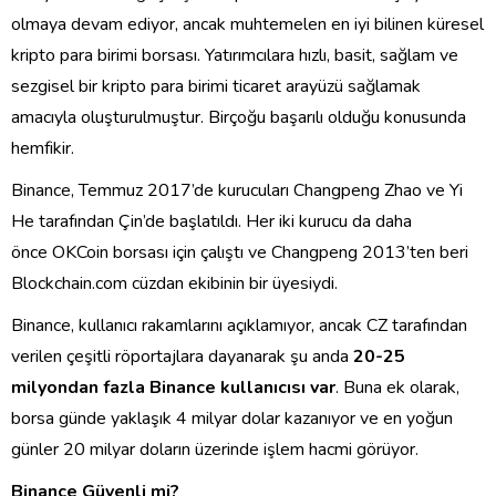
olmaya devam ediyor, ancak muhtemelen en iyi bilinen küresel
kripto para birimi borsası. Yatırımcılara hızlı, basit, sağlam ve
sezgisel bir kripto para birimi ticaret arayüzü sağlamak
amacıyla oluşturulmuştur. Birçoğu başarılı olduğu konusunda
hemfikir.
Binance, Temmuz 2017’de kurucuları Changpeng Zhao ve Yi
He tarafından Çin’de başlatıldı. Her iki kurucu da daha
önce OKCoin borsası için çalıştı ve Changpeng 2013’ten beri
Blockchain.com cüzdan ekibinin bir üyesiydi.
Binance, kullanıcı rakamlarını açıklamıyor, ancak CZ tarafından
verilen çeşitli röportajlara dayanarak şu anda
20-25
milyondan fazla Binance kullanıcısı var
. Buna ek olarak,
borsa günde yaklaşık 4 milyar dolar kazanıyor ve en yoğun
günler 20 milyar doların üzerinde işlem hacmi görüyor.
Binance Güvenli mi?