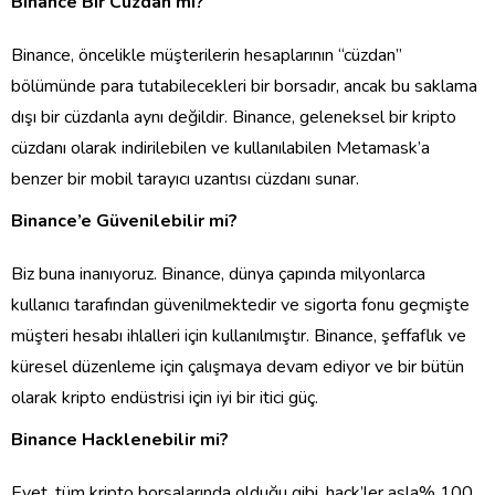
Binance Bir Cüzdan mı?
Binance, öncelikle müşterilerin hesaplarının “cüzdan”
bölümünde para tutabilecekleri bir borsadır, ancak bu saklama
dışı bir cüzdanla aynı değildir. Binance, geleneksel bir kripto
cüzdanı olarak indirilebilen ve kullanılabilen Metamask’a
benzer bir mobil tarayıcı uzantısı cüzdanı sunar.
Binance’e Güvenilebilir mi?
Biz buna inanıyoruz. Binance, dünya çapında milyonlarca
kullanıcı tarafından güvenilmektedir ve sigorta fonu geçmişte
müşteri hesabı ihlalleri için kullanılmıştır. Binance, şeffaflık ve
küresel düzenleme için çalışmaya devam ediyor ve bir bütün
olarak kripto endüstrisi için iyi bir itici güç.
Binance Hacklenebilir mi?
Evet, tüm kripto borsalarında olduğu gibi, hack’ler asla% 100