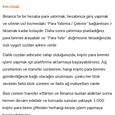
Mevduat
Binance’te bir hesaba para yatırmak, hesabınıza giriş yapmak
ve sitenin üst kısmındaki “Para Yatırma / Çekme” bağlantısını >
tıklamak kadar kolaydır. Daha sonra yatırmayı planladığınız
para birimini arayabilir ve “Para Yatır” düğmesine tıkladığınızda
size uygun cüzdan adresi verilir.
Dahili cüzdan adresine sahip olduğunuzda, kripto para birimini
işlem yapmak için platforma aktarmaya başlayabilirsiniz. Ağ
ücretlerinin ve transfer sürelerinin, hangi kripto para birimini
gönderdiğinize bağlı olacağını unutmayın, çünkü her blok
zincirinin farklı blok süreleri ve farklı ağ maliyetleri vardır.
Bazı coinleri transfer ettikten ve Binance bunları aldıktan sonra
hemen devam edebilir ve borsada sunulan yaklaşık 1.000
kripto para birimi çiftinden herhangi biriyle işlem yapmaya