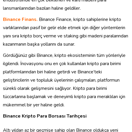
endüstrisinde en çok beklenen ve karlı madeni para
lansmanlarından bazıları haline geldiler.
Binance Finans.
Binance Finance, kripto sahiplerine kripto
varlıklarından pasif bir gelir elde etmek için diğer yöntemlerin
yanı sıra kripto borç verme ve staking gibi madeni paralarından
kazanmanın başka yollarını da sunar.
Gördüğünüz gibi Binance, kripto ekosisteminin tüm yönleriyle
ilgilendi. İnovasyonu onu en çok kullanılan kripto para birimi
platformlarından biri haline getirdi ve Binance’teki
geliştiricilerin ve topluluk üyelerinin çalışmaları, platformun
sürekli olarak gelişmesini sağlıyor. Kripto para birimi
tüccarlarına başlamak ve deneyimli kripto para meraklıları için
mükemmel bir yer haline geldi.
Binance Kripto Para Borsası Tarihçesi
Altı yıldan az bir geçmişe sahip olan Binance oldukça yeni