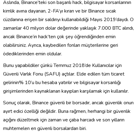
Aslında, Binance’teki son başarılı hack, bilgisayar korsanlarının
kimlik avına dayanan, 2-FA’yı kıran ve bir Binance sıcak
cüzdanına erişen bir saldırıyı kullanabildiği Mayıs 2019’daydı. O
zamanlar 40 milyon dolar değerinde yaklaşık 7.000 BTC alındı,
ancak Binance’in hack’ten çok şey öğrendiğinden emin
olabilirsiniz. Ayrıca, kaybedilen fonları müşterilerine geri
ödediklerinden emin oldular.
Bunu yapabildiler çünkü Temmuz 2018’de Kullanıcılar için
Güvenli Varlık Fonu (SAFU) açtılar. Elde edilen tüm ticaret
gelirinin% 10’u bu hesaba yatırılır ve bilgisayar korsanlığı
girişimlerinden kaynaklanan kayıpları karşılamak için kullanılır.
Sonuç olarak, Binance güvenli bir borsadır, ancak güvenlik onun
ayırt edici özelliği değildir. Buna rağmen, herhangi bir güvenlik
açığını düzeltmek için zaman ve çaba harcadı ve son yılların
muhtemelen en güvenli borsalardan biri.