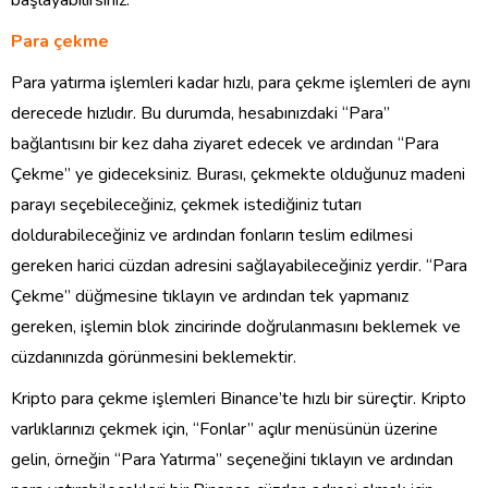
başlayabilirsiniz.
Para çekme
Para yatırma işlemleri kadar hızlı, para çekme işlemleri de aynı
derecede hızlıdır. Bu durumda, hesabınızdaki “Para”
bağlantısını bir kez daha ziyaret edecek ve ardından “Para
Çekme” ye gideceksiniz. Burası, çekmekte olduğunuz madeni
parayı seçebileceğiniz, çekmek istediğiniz tutarı
doldurabileceğiniz ve ardından fonların teslim edilmesi
gereken harici cüzdan adresini sağlayabileceğiniz yerdir. “Para
Çekme” düğmesine tıklayın ve ardından tek yapmanız
gereken, işlemin blok zincirinde doğrulanmasını beklemek ve
cüzdanınızda görünmesini beklemektir.
Kripto para çekme işlemleri Binance’te hızlı bir süreçtir. Kripto
varlıklarınızı çekmek için, “Fonlar” açılır menüsünün üzerine
gelin, örneğin “Para Yatırma” seçeneğini tıklayın ve ardından