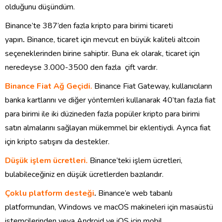
olduğunu düşündüm.
Binance’te 387’den fazla kripto para birimi ticareti
yapın
.
Binance, ticaret için mevcut en büyük kaliteli altcoin
seçeneklerinden birine sahiptir. Buna ek olarak, ticaret için
neredeyse 3.000-3500 den fazla çift vardır.
Binance Fiat Ağ Geçidi.
Binance Fiat Gateway, kullanıcıların
banka kartlarını ve diğer yöntemleri kullanarak 40’tan fazla fiat
para birimi ile iki düzineden fazla popüler kripto para birimi
satın almalarını sağlayan mükemmel bir eklentiydi. Ayrıca fiat
için kripto satışını da destekler.
Düşük işlem ücretleri.
Binance’teki işlem ücretleri,
bulabileceğiniz en düşük ücretlerden bazılarıdır.
Çoklu platform desteği
.
Binance’e web tabanlı
platformundan, Windows ve macOS makineleri için masaüstü
istemcilerinden veya Android ve iOS için mobil