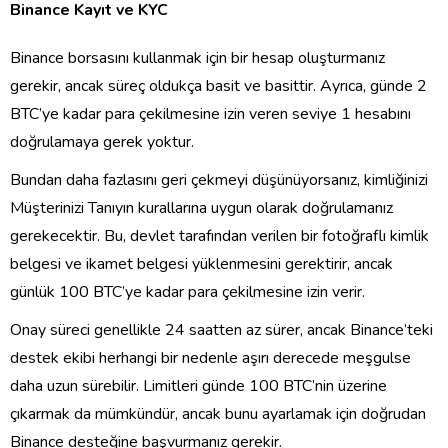
Binance Kayıt ve KYC
Binance borsasını kullanmak için bir hesap oluşturmanız
gerekir, ancak süreç oldukça basit ve basittir. Ayrıca, günde 2
BTC’ye kadar para çekilmesine izin veren seviye 1 hesabını
doğrulamaya gerek yoktur.
Bundan daha fazlasını geri çekmeyi düşünüyorsanız, kimliğinizi
Müşterinizi Tanıyın kurallarına uygun olarak doğrulamanız
gerekecektir. Bu, devlet tarafından verilen bir fotoğraflı kimlik
belgesi ve ikamet belgesi yüklenmesini gerektirir, ancak
günlük 100 BTC’ye kadar para çekilmesine izin verir.
Onay süreci genellikle 24 saatten az sürer, ancak Binance’teki
destek ekibi herhangi bir nedenle aşırı derecede meşgulse
daha uzun sürebilir. Limitleri günde 100 BTC’nin üzerine
çıkarmak da mümkündür, ancak bunu ayarlamak için doğrudan
Binance desteğine başvurmanız gerekir.